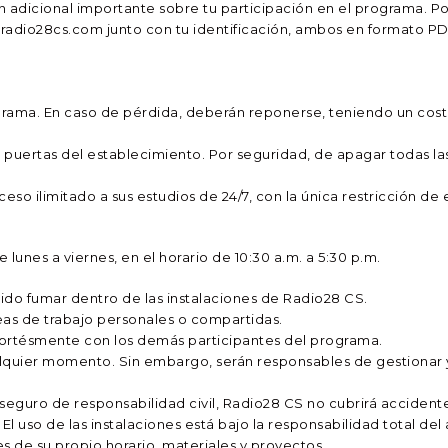
 adicional importante sobre tu participación en el programa. Por
@radio28cs.com junto con tu identificación, ambos en formato PD
programa. En caso de pérdida, deberán reponerse, teniendo un co
as puertas del establecimiento. Por seguridad, de apagar todas las
cceso ilimitado a sus estudios de 24/7, con la única restricción de 
e lunes a viernes, en el horario de 10:30 a.m. a 5:30 p.m.
bido fumar dentro de las instalaciones de Radio28 CS.
áreas de trabajo personales o compartidas.
 cortésmente con los demás participantes del programa.
cualquier momento. Sin embargo, serán responsables de gestionar 
eguro de responsabilidad civil, Radio28 CS no cubrirá accidente
El uso de las instalaciones está bajo la responsabilidad total del a
es de su propio horario, materiales y proyectos.