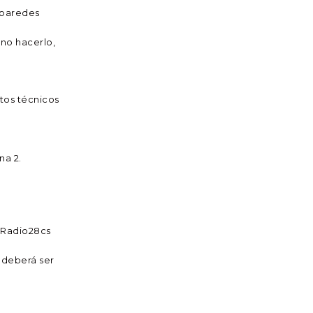
 paredes
 no hacerlo,
tos técnicos
na 2.
e Radio28cs
 deberá ser