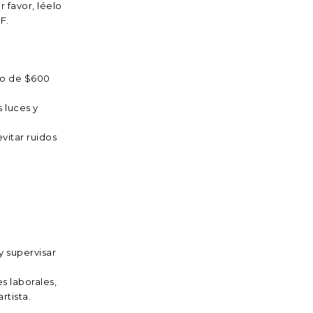
 favor, léelo
F.
sto de $600
 luces y
evitar ruidos
y supervisar
s laborales,
rtista.