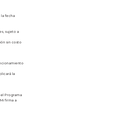
 la fecha
es, sujeto a
ón sin costo
funcionamiento
licará la
n el Programa
Mi firma a