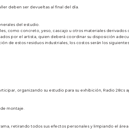
ler deben ser devueltas al final del día.
erales del estudio.
ales, como concreto, yeso, cascajo u otros materiales derivados
ados por el artista, quien deberá coordinar su disposición adec
ón de estos residuos industriales, los costos serán los siguientes
rticipar, organizando su estudio para su exhibición, Radio 28cs a
s de montaje.
grama, retirando todos sus efectos personales y limpiando el área