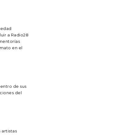
piedad
luir a Radio28
 mentorías
rmato en el
dentro de sus
aciones del
artistas