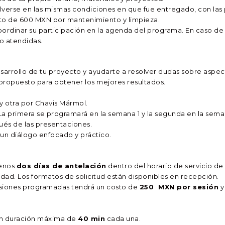
lverse en las mismas condiciones en que fue entregado, con las
onto de 600 MXN por mantenimiento y limpieza.
coordinar su participación en la agenda del programa. En caso de
o atendidas.
esarrollo de tu proyecto y ayudarte a resolver dudas sobre aspec
propuesto para obtener los mejores resultados.
 y otra por Chavis Mármol.
La primera se programará en la semana 1 y la segunda en la sema
spués de las presentaciones.
r un diálogo enfocado y práctico.
menos
dos días de antelación
dentro del horario de servicio d
ilidad. Los formatos de solicitud están disponibles en recepción.
sesiones programadas tendrá un costo de
250 MXN por sesión
y
on duración máxima de
40 min
cada una.