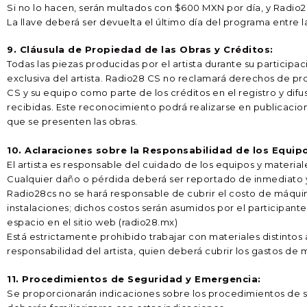
Si no lo hacen, serán multados con $600 MXN por día, y Radio
La llave deberá ser devuelta el último día del programa entre las
9. Cláusula de Propiedad de las Obras y Créditos:
Todas las piezas producidas por el artista durante su partici
exclusiva del artista. Radio28 CS no reclamará derechos de prop
CS y su equipo como parte de los créditos en el registro y dif
recibidas. Este reconocimiento podrá realizarse en publicacio
que se presenten las obras.
10. Aclaraciones sobre la Responsabilidad de los Equipo
El artista es responsable del cuidado de los equipos y materi
Cualquier daño o pérdida deberá ser reportado de inmediato y 
Radio28cs no se hará responsable de cubrir el costo de máqui
instalaciones; dichos costos serán asumidos por el participante.
espacio en el sitio web (radio28.mx)
Está estrictamente prohibido trabajar con materiales distintos
responsabilidad del artista, quien deberá cubrir los gastos de
11. Procedimientos de Seguridad y Emergencia:
Se proporcionarán indicaciones sobre los procedimientos de se