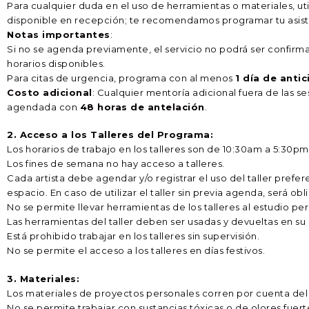
Para cualquier duda en el uso de herramientas o materiales, ut
disponible en recepción; te recomendamos programar tu asiste
Notas importantes
:
Si no se agenda previamente, el servicio no podrá ser confirm
horarios disponibles.
Para citas de urgencia, programa con al menos
1 día de anti
Costo adicional
: Cualquier mentoría adicional fuera de las 
agendada con
48 horas de antelación
.
2. Acceso a los Talleres del Programa:
Los horarios de trabajo en los talleres son de 10:30am a 5:30pm
Los fines de semana no hay acceso a talleres.
Cada artista debe agendar y/o registrar el uso del taller prefe
espacio. En caso de utilizar el taller sin previa agenda, será ob
No se permite llevar herramientas de los talleres al estudio per
Las herramientas del taller deben ser usadas y devueltas en su l
Está prohibido trabajar en los talleres sin supervisión.
No se permite el acceso a los talleres en días festivos.
3. Materiales:
Los materiales de proyectos personales corren por cuenta del a
No se permite trabajar con sustancias tóxicas o de olores fuer