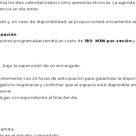
iliza los días calendarizados como asesorías técnicas. La agenda
ncia un día antes.
ado y, en caso de disponibilidad, se proporcionará únicamente s
cipación
.
sesiones programadas tendrá un costo de
180 MXN por sesión
y
 , bajo la supervisión de un encargado.
rentemente con 24 horas de anticipación para garantizar la dispon
ligatorio registrarse y confirmar que el espacio esté disponible a
sonal.
ugar correspondiente al final del día.
rtista.
tes en el estudio compartido.