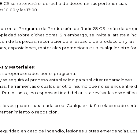
28 CS se reservará el derecho de desechar sus pertenencias.
 10:00 y las 17:00.
pación en el Programa de Producción de Radio28 CS serán de pro
iedad sobre dichas obras. Sin embargo, se invita al artista a inc
usión de las piezas, reconociendo el espacio de producción y las
nes, exposiciones, materiales promocionales o cualquier otro fo
s y Materiales:
ales proporcionados por el programa.
se seguirá el proceso establecido para solicitar reparaciones.
nas, herramientas o cualquier otro insumo que no se encuentre 
 Por lo tanto, es responsabilidad del artista revisar las especific
 a los asignados para cada área. Cualquier daño relacionado será
 mantenimiento o reposición.
guridad en caso de incendio, lesiones u otras emergencias. Los 