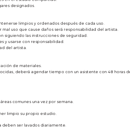
gares designados.
antenerse limpios y ordenados después de cada uso.
 mal uso que cause daños será responsabilidad del artista.
ón siguiendo las instrucciones de seguridad.
es y usarse con responsabilidad.
d del artista.
cación de materiales.
onocidas, deberá agendar tiempo con un asistente con 48 horas d
s áreas comunes una vez por semana.
er limpio su propio estudio.
sta deben ser lavados diariamente.