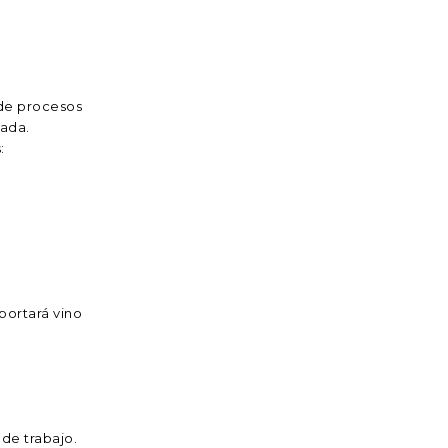
 de procesos
uada.
:
portará vino
 de trabajo.