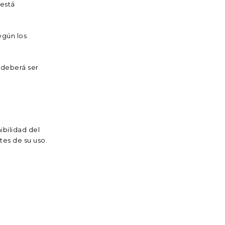
 está
egún los
 deberá ser
ibilidad del
ntes de su uso.