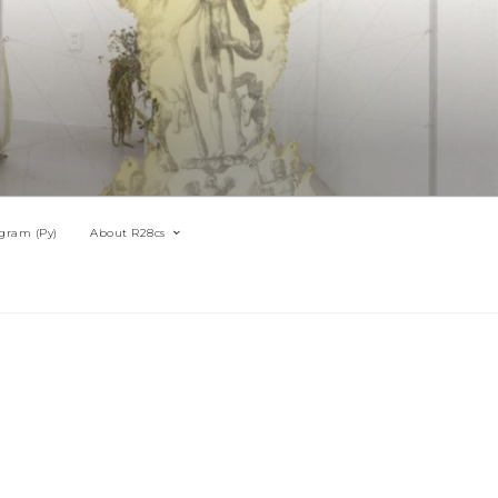
gram (Py)
About R28cs