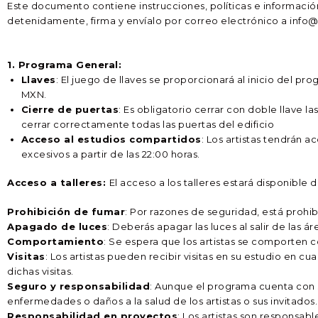
Este documento contiene instrucciones, políticas e información
detenidamente, firma y envíalo por correo electrónico a info
1. Programa General:
Llaves
: El juego de llaves se proporcionará al inicio del 
MXN.
Cierre de puertas
: Es obligatorio cerrar con doble llave l
cerrar correctamente todas las puertas del edificio
Acceso al estudios compartidos
: Los artistas tendrán a
excesivos a partir de las 22:00 horas.
Acceso a talleres:
El acceso a los talleres estará disponible d
Prohibición de fumar
: Por razones de seguridad, está prohi
Apagado de luces
: Deberás apagar las luces al salir de las 
Comportamiento
: Se espera que los artistas se comporten
Visitas
: Los artistas pueden recibir visitas en su estudio en 
dichas visitas.
Seguro y responsabilidad
: Aunque el programa cuenta con s
enfermedades o daños a la salud de los artistas o sus invitados. 
Responsabilidad en proyectos
: Los artistas son responsabl